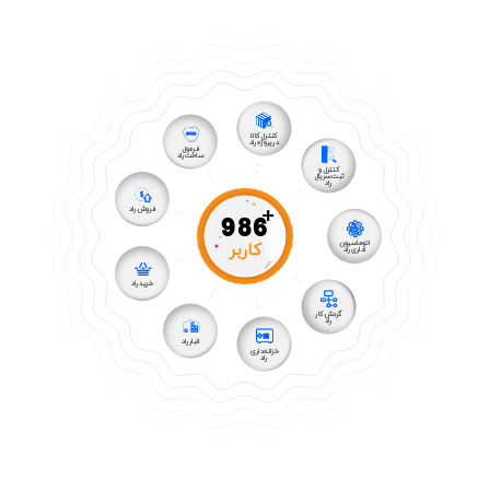
کنترل کالا
در پروژه راد
فرمول
ساخت راد
کنترل و
ثبت سریال
راد
+
فروش راد
986
کاربر
اتوماسیون
اداری راد
خرید راد
گردش کار
راد
انبار راد
خزانه داری
راد