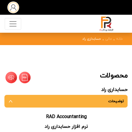
خانه
مالی
حسابداری راد
محصولات
حسابداری راد
توضیحات
RAD Accountanting
نرم افزار حسابداری راد