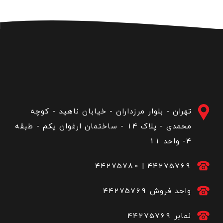
تهران - بلوار مرزداران - خیابان ناهید - کوچه
محمدی - پلاک 14 - ساختمان ارغوان یکم - طبقه
4- واحد 11
44275780
|
44275769
44275769 واحد فروش
44275769 نمابر