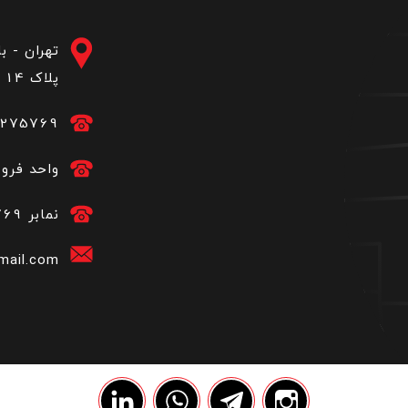
تهران - ب
پلاک 14 - ساختمان ارغوان یکم - طبقه 4- واحد 11
275769
44275769 واحد ف
44275769 نمابر
mail.com