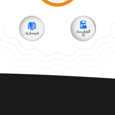
گزارش ساز
فرم ساز راد
راد