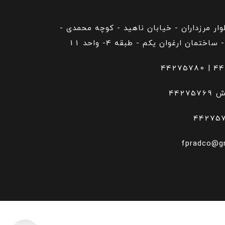
لوار مرزداران - خیابان ناهید - کوچه محمدی -
44275780
|
44
روش
fpradco@g