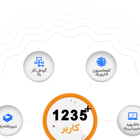
اتوماسیون
گردش کار
اداری راد
راد
+
1235
کاربر
داشبورد
دبیرخانه راد
یریتی راد