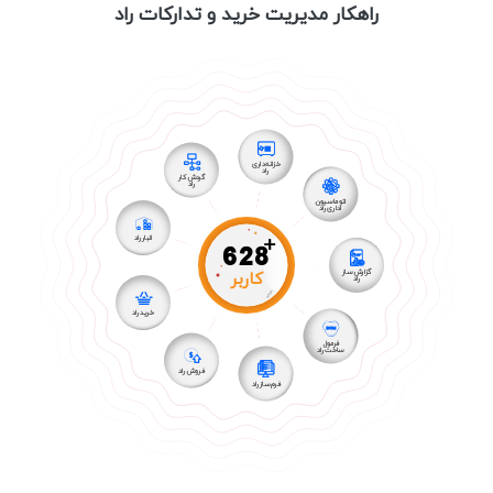
راهکار مدیریت خرید و تدارکات راد
خزانه داری
راد
گردش کار
راد
اتوماسیون
اداری راد
+
انبار راد
628
کاربر
گزارش ساز
راد
خرید راد
فرمول
ساخت راد
فروش راد
فرم ساز راد