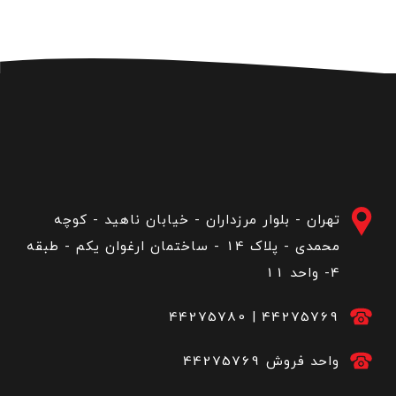
تهران - بلوار مرزداران - خیابان ناهید - کوچه
محمدی - پلاک 14 - ساختمان ارغوان یکم - طبقه
4- واحد 11
44275780
|
44275769
44275769 واحد فروش