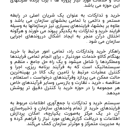
کالا و خدمات مورد نیاز پروژه ها ، برگ برنده شرکتهای
این حوزه می باشد.
خرید و تدارکات
به عنوان یک شریان اصلی
در رابطه
مستمر و دائمی با تمامی بخشهای سازمان
می باشد و
علاوه بر بخشها، فرایندهای بسیاری نیز درسازمانها به وسیله
فرایند خرید و تدارکات به یکدیگر پیوند می خورند و
هرگونه
اختلال درآن منجر به ایجاد اشکال درروندهای اجرایی
سازمان می شود .
راهکار خرید وتدارکات راد، تمامی امور مرتبط با خرید
بهنگام کالاو خدمات موردنیاز ، برای انجام تمامی فرایندها
وعملکردها را شامل میشود و یک راه حل جامع ، منظم و
سیستماتیک است که به
فرآیند برنامه ریزی، اجرا و
کنترل عملیات مرتبط با تامین یک کالا در بهینه‌ترین
حالت ممکن می پردازد
وفرآیندهای درخواست ، استعلام ،
مناقصه ، خرید ، نظارت و بازرسی وسایر فرآیندهای خاص
هر مجموعه را در حوزه خرید با کنترل دقیق تر پوشش
میدهد.
سیستم خرید و تدارکات با جمع‌آوری اطلاعات مربوط به
فرایندهای خرید از تمام واحدهای سازمان و ذخیره‌سازی
آن در یک مرکز به‌صورت یکپارچه، امکان پردازش
اطلاعات و دریافت گزارش‌های مورد نیاز را فراهم کرده و
به مدیریت متمرکز و موثر‌تر سازمان کمک می‌کند
.