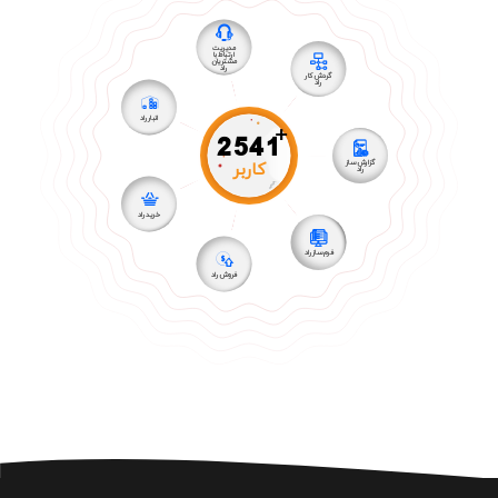
مدیریت
ارتباط با
مشتریان
راد
گردش کار
راد
انبار راد
+
2541
کاربر
گزارش ساز
راد
خرید راد
فرم ساز راد
فروش راد