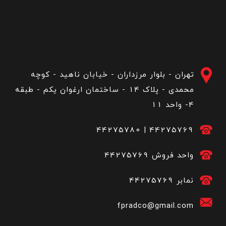
تهران - بلوار مرزداران - خیابان ناهید - کوچه
محمدی - پلاک 14 - ساختمان ارغوان یکم - طبقه
4- واحد 11
44275780
|
44275769
44275769 واحد فروش
44275769 نمابر
fpradco@gmail.com