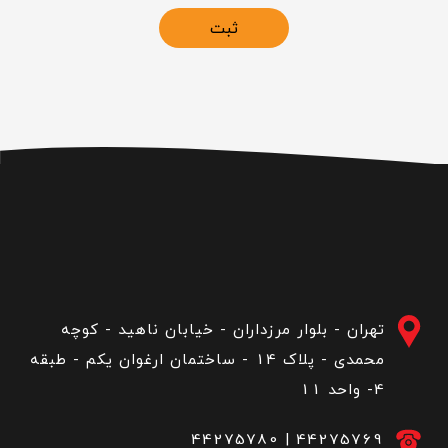
ثبت
تهران - بلوار مرزداران - خیابان ناهید - کوچه
محمدی - پلاک 14 - ساختمان ارغوان یکم - طبقه
4- واحد 11
44275780
|
44275769