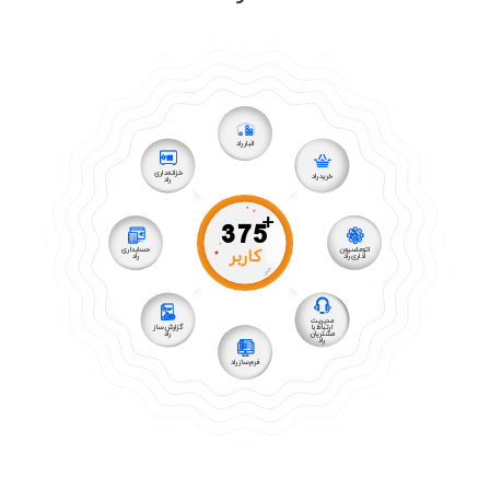
انبار راد
خزانه داری
خرید راد
راد
+
375
کاربر
اتوماسیون
حسابداری
اداری راد
راد
مدیریت
ارتباط با
گزارش ساز
مشتریان
راد
راد
فرم ساز راد