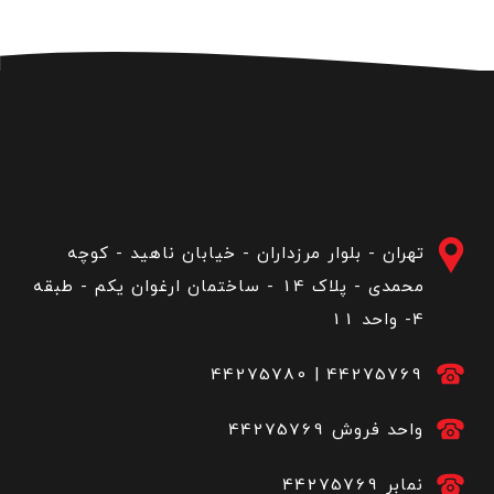
تهران - بلوار مرزداران - خیابان ناهید - کوچه
محمدی - پلاک 14 - ساختمان ارغوان یکم - طبقه
4- واحد 11
44275780
|
44275769
44275769 واحد فروش
44275769 نمابر