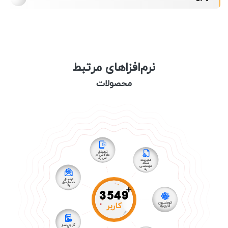
نرم‌افزاهای مرتبط
محصولات
ترمینال
داده اس ام
اس راد
مدیریت
اسناد
مهندسی
راد
ترمینال
داده ایمیل
راد
+
3549
کاربر
اتوماسیون
اداری راد
گزارش ساز
راد