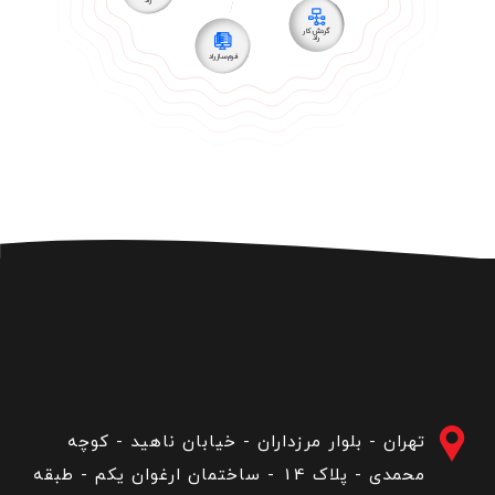
گردش کار
راد
فرم ساز راد
تهران - بلوار مرزداران - خیابان ناهید - کوچه
محمدی - پلاک 14 - ساختمان ارغوان یکم - طبقه