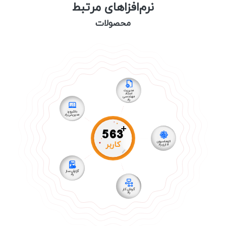
نرم‌افزاهای مرتبط
محصولات
مدیریت
اسناد
مهندسی
راد
داشبورد
مدیریتی راد
+
563
کاربر
اتوماسیون
اداری راد
گزارش ساز
راد
گردش کار
راد