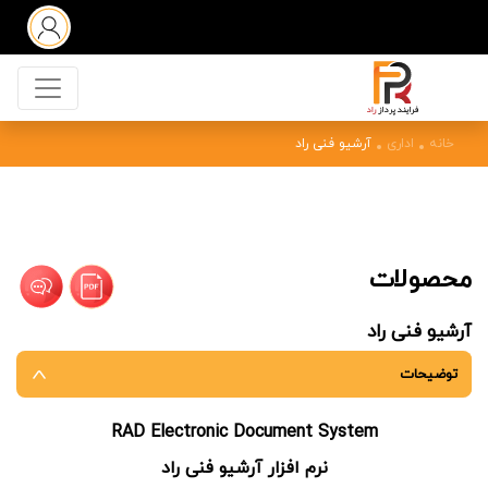
خانه
اداری
آرشیو فنی راد
محصولات
آرشیو فنی راد
توضیحات
RAD Electronic Document System
نرم افزار آرشیو فنی راد