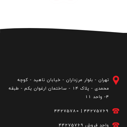
تهران - بلوار مرزداران - خیابان ناهید - کوچه
محمدی - پلاک 14 - ساختمان ارغوان یکم - طبقه
4- واحد 11
44275780
|
44275769
44275769 واحد فروش