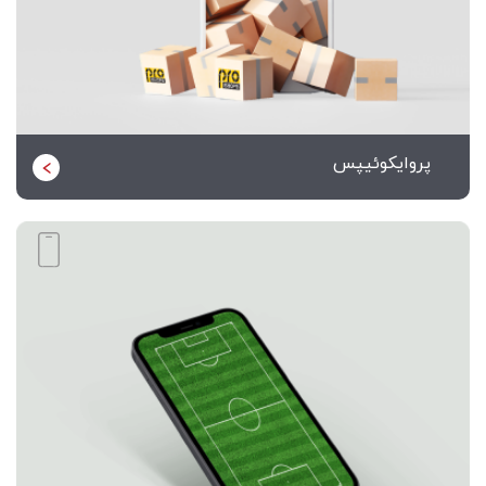
پروایکوئیپس