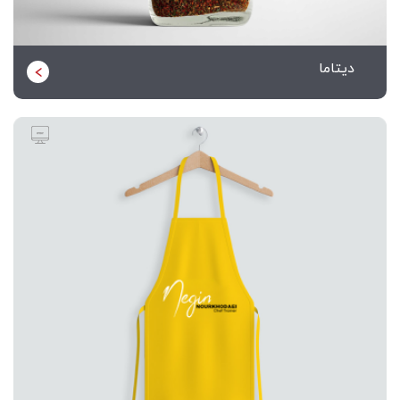
دیتاما