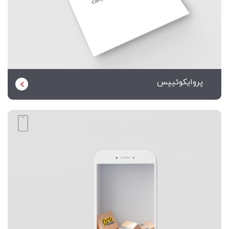
پروایکوئیپس