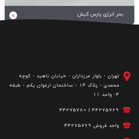
بحر انرژی پارس کیش
تهران - بلوار مرزداران - خیابان ناهید - کوچه
محمدی - پلاک 14 - ساختمان ارغوان یکم - طبقه
4- واحد 11
44275780
|
44275769
44275769 واحد فروش