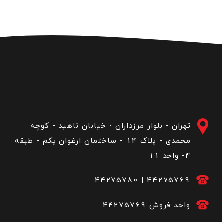
تهران - بلوار مرزداران - خیابان ناهید - کوچه
محمدی - پلاک 14 - ساختمان ارغوان یکم - طبقه
4- واحد 11
44275780
|
44275769
44275769 واحد فروش