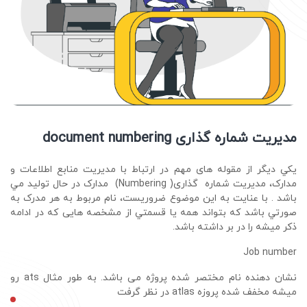
مدیریت شماره گذاری document numbering
ﻳﻜﻲ دﻳﮕﺮ از ﻣﻘﻮﻟﻪ ﻫﺎی ﻣﻬﻢ در ارﺗﺒﺎط ﺑﺎ ﻣﺪﻳﺮﻳﺖ ﻣﻨﺎﺑﻊ اﻃﻼﻋﺎت و
ﻣﺪارک، ﻣﺪﻳﺮﻳﺖ ﺷﻤﺎره ﮔﺬاری(
Numbering
) ﻣﺪارک در ﺣﺎل ﺗﻮﻟﻴﺪ ﻣﻲ
ﺑﺎﺷﺪ . ﺑﺎ ﻋﻨﺎﻳﺖ ﺑﻪ اﻳﻦ ﻣﻮﺿﻮع ﺿﺮورﻳﺴﺖ، ﻧﺎم ﻣﺮﺑﻮط ﺑﻪ ﻫﺮ ﻣﺪرک ﺑﻪ
ﺻﻮرﺗﻲ ﺑﺎﺷﺪ ﻛﻪ ﺑﺘﻮاﻧﺪ ﻫﻤﻪ ﻳﺎ ﻗﺴﻤﺘﻲ از ﻣﺸﺨﺼﻪ ﻫﺎیی که در ادامه
ذکر میشه را در ﺑﺮ داﺷﺘﻪ ﺑﺎﺷﺪ.
Job number
نشان دهنده نام مختصر شده پروژه می باشد. به طور مثال
ats
رو
میشه مخفف شده پروزه
atlas
در نظر گرفت