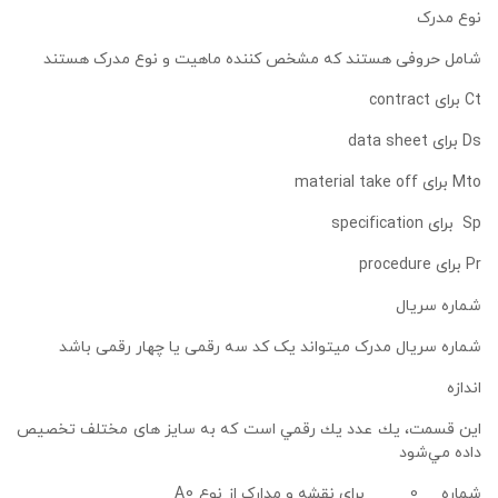
نوع مدرک
شامل حروفی هستند که مشخص کننده ماهیت و نوع مدرک هستند
Ct
برای
contract
Ds
برای
data sheet
Mto
برای
material take off
Sp
برای
specification
Pr
برای
procedure
شماره سریال
شماره سریال مدرک میتواند یک کد سه رقمی یا چهار رقمی باشد
اندازه
اﻳﻦ ﻗﺴﻤﺖ، ﻳﻚ ﻋﺪد ﻳﻚ رﻗﻤﻲ اﺳﺖ ﻛﻪ ﺑﻪ ﺳﺎﻳﺰ ﻫﺎی ﻣﺨﺘﻠﻒ ﺗﺨﺼﻴﺺ
داده ﻣﻲشود
شماره 0 برای نقشه و مدارک از نوع
A0