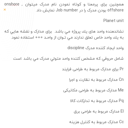
همچنین برای پرمعنا و کوتاه نمودن نام مدرک میتوان
onshore ,
offshore
بودن مدرک را در
Job number
نمایش داد.
Planet unit
ﻧﺸﺎﻧﺪﻫﻨﺪه واﺣﺪ ﻫﺎی ﻳﻚ ﭘﺮوژه ﻣﻲ باشد. ﺑﺮای ﻣﺪارک و ﻧﻘﺸﻪ ﻫﺎﻳﻲ ﻛﻪ
ﺑﻪ ﻳﻚ واﺣﺪ ﺧﺎص ﺗﻌﻠﻖ ﻧﺪارﻧﺪ ﻣﻲ ﺗـﻮان از واﺣـﺪ 000 اﺳﺘﻔﺎده ﻧﻤﻮد.
واحد ایجاد کننده مدرک
discipline
ﺷﺎﻣﻞ ﺣﺮوﻓﻲ ﻛﻪ ﻣﺸﺨﺺ ﻛﻨﻨﺪه واﺣﺪ ﻣﺘﻮﻟﻲ ﻣﺪرک ﻣﻲ ﺑﺎﺷﺪ .اﺳﺖ
Pr
برای مدارک مربوط به طراحی فرایند
Cn
مدارک مربوط به نظارت و اجرا
Me
مدارک مربوط به طراحی مکانیکی
Pq
مدارک مربوط به تدارکات کالا
El
مدارک مربوط به طراحی برق
Cc
مدارک مربوط به کنترل هزینه