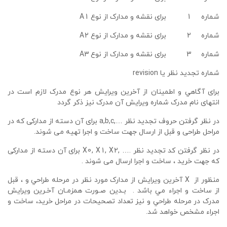
شماره 1 برای نقشه و مدارک از نوع
A1
شماره 2 برای نقشه و مدارک از نوع
A2
شماره 3 برای نقشه و مدارک از نوع
A3
شماره تجدید نظر یا
revision
ﺑﺮای آﮔﺎﻫﻲ و اﻃﻤﻴﻨﺎن از آﺧﺮﻳﻦ وﻳﺮاﻳﺶ ﻫﺮ ﻧﻮع ﻣﺪرک ﻻزم اﺳﺖ در
اﻧﺘﻬﺎی ﻧﺎم ﻣﺪرک ﺷﻤﺎره وﻳﺮاﻳﺶ آن ﻣﺪرک ﻧﻴﺰ ذﻛﺮ ﮔﺮدد
در نظر گرفتن حروف تجدید نظر
a,b,c,…
برای آن دسته از مدارکی که در
مراحل طراحی و قبل از ارسال جهت ساخت و اجرا تهیه می شوند.
در نظر گرفتن کد تجدید نظر
X0, X1, X2, ….
برای آن دسته از مدارکی
که جهت خرید ، ساخت و اجرا ارسال می شوند .
ﻣﻨﻈﻮر از
X
آﺧﺮﻳﻦ وﻳﺮاﻳﺶ از ﻣﺪارک ﻣﻮرد ﻧﻈﺮ در ﻣﺮﺣﻠﻪ ﻃﺮاﺣﻲ و ، ﻗﺒﻞ
از ﺳﺎﺧﺖ و اﺟﺮاء ﻣﻲ ﺑﺎﺷﺪ . ﺑـﺪﻳﻦ ﺻـﻮرت ﻫﻤﺰﻣـﺎن آﺧـﺮﻳﻦ وﻳﺮاﻳﺶ
ﻣﺪرک در ﻣﺮﺣﻠﻪ ﻃﺮاﺣﻲ و ﻧﻴﺰ ﺗﻌﺪاد ﺗﺼﺤﻴﺤﺎت در ﻣﺮاﺣﻞ ﺧﺮﻳﺪ، ﺳﺎﺧﺖ و
اﺟﺮاء ﻣﺸﺨﺺ ﺧﻮاﻫﺪ ﺷﺪ.